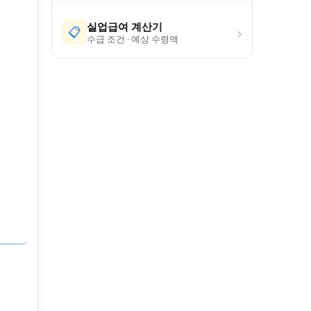
실업급여 계산기
›
📋
수급 조건 · 예상 수령액