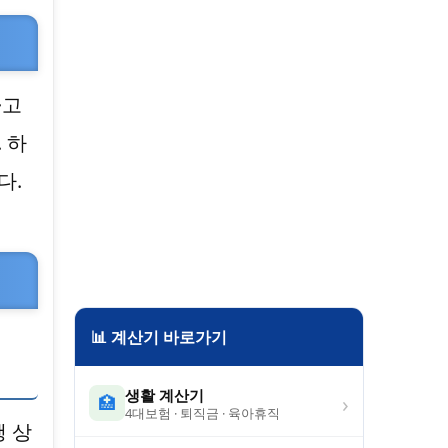
·고
 하
다.
📊 계산기 바로가기
생활 계산기
›
🏥
4대보험 · 퇴직금 · 육아휴직
 상