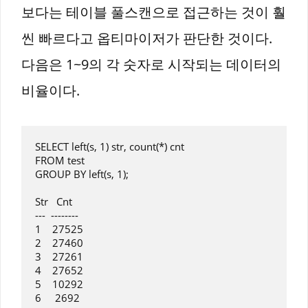
보다는 테이블 풀스캔으로 접근하는 것이 훨
씬 빠르다고 옵티마이저가 판단한 것이다.
다음은 1~9의 각 숫자로 시작되는 데이터의
비율이다.
SELECT left(s, 1) str, count(*) cnt

FROM test

GROUP BY left(s, 1);

Str   Cnt

---  --------

1    27525

2    27460

3    27261

4    27652

5    10292

6     2692
