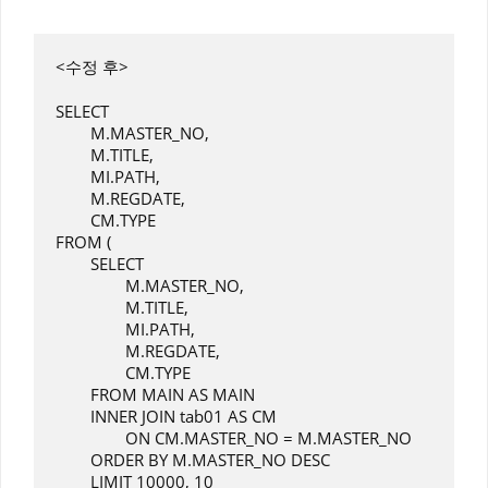
<수정 후>

SELECT

	M.MASTER_NO,

	M.TITLE,

	MI.PATH,

	M.REGDATE,

	CM.TYPE

FROM (

	SELECT

		M.MASTER_NO,

		M.TITLE,

		MI.PATH,

		M.REGDATE,

		CM.TYPE	

	FROM MAIN AS MAIN

	INNER JOIN tab01 AS CM

		ON CM.MASTER_NO = M.MASTER_NO

	ORDER BY M.MASTER_NO DESC

	LIMIT 10000, 10
