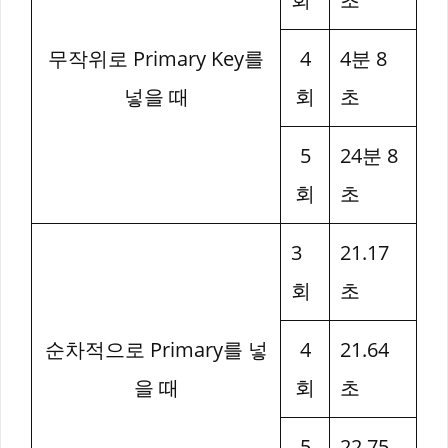
무작위로 Primary Key를
4
4분 8
넣을 때
회
초
5
24분 8
회
초
3
21.17
회
초
순차적으로 Primary를 넣
4
21.64
을 때
회
초
5
22.75