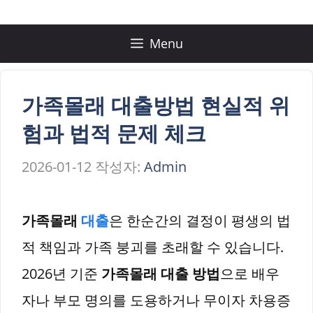
컨
텐
Menu
츠
로
가족몰래 대출방법 현실적 위
건
험과 법적 문제 체크
너
2026-01-12
작성자:
Admin
뛰
기
가족몰래
대출
은 한순간의 결정이 평생의 법
적 책임과 가족 붕괴를 초래할 수 있습니다.
2026년 기준
가족몰래 대출 방법
으로 배우
자나 부모 명의를 도용하거나 무이자 차용증