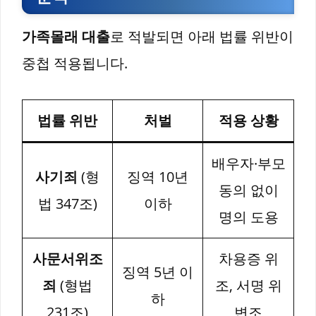
가족몰래 대출
로 적발되면 아래 법률 위반이
중첩 적용됩니다.
법률 위반
처벌
적용 상황
배우자·부모
사기죄
(형
징역 10년
동의 없이
법 347조)
이하
명의 도용
사문서위조
차용증 위
징역 5년 이
죄
(형법
조, 서명 위
하
231조)
변조