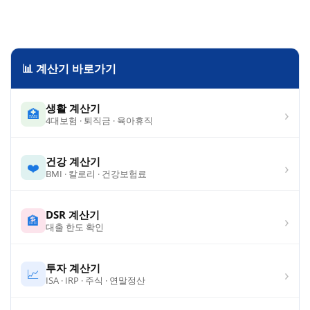
📊 계산기 바로가기
생활 계산기
›
🏥
4대보험 · 퇴직금 · 육아휴직
건강 계산기
›
❤️
BMI · 칼로리 · 건강보험료
DSR 계산기
›
🏦
대출 한도 확인
투자 계산기
›
📈
ISA · IRP · 주식 · 연말정산