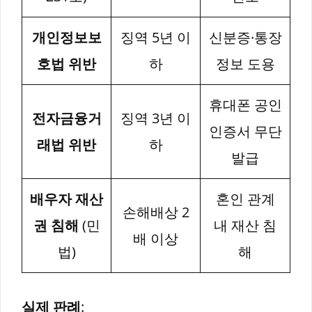
개인정보보
징역 5년 이
신분증·통장
호법 위반
하
정보 도용
휴대폰 공인
전자금융거
징역 3년 이
인증서 무단
래법 위반
하
발급
배우자 재산
혼인 관계
손해배상 2
권 침해
(민
내 재산 침
배 이상
법)
해
실제 판례
: