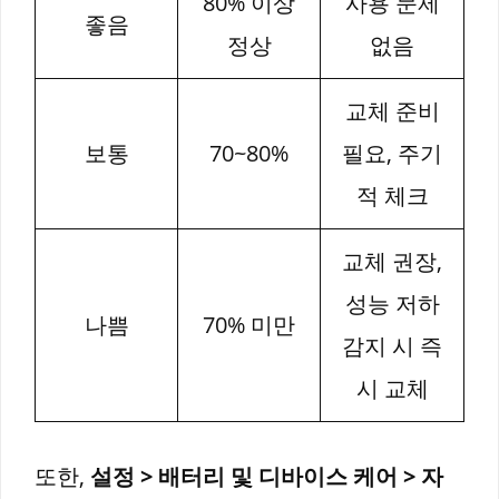
80% 이상
사용 문제
좋음
정상
없음
교체 준비
보통
70~80%
필요, 주기
적 체크
교체 권장,
성능 저하
나쁨
70% 미만
감지 시 즉
시 교체
또한,
설정 > 배터리 및 디바이스 케어 > 자