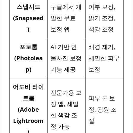
스냅시드
구글에서 개
피부 보정,
(Snapseed
발한 무료
밝기 조절,
)
보정 앱
색감 조정
포토룸
AI 기반 인
배경 제거,
(Photolea
물사진 보정
세밀한 피부
p)
기능 제공
보정
어도비 라이
전문가용 보
트룸
피부 톤 보
정 앱, 세밀
(Adobe
정, 광원 조
한 색감 조
Lightroom
절
정 가능
)