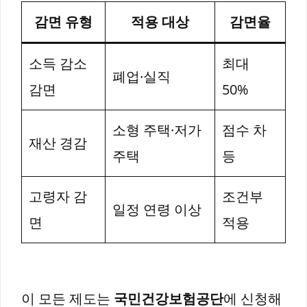
감면 유형
적용 대상
감면율
소득 감소
최대
폐업·실직
감면
50%
소형 주택·저가
점수 차
재산 경감
주택
등
고령자 감
조건부
일정 연령 이상
면
적용
이 모든 제도는
국민건강보험공단
에 신청해