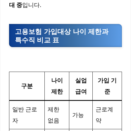
대 중
입니다.
고용보험 가입대상 나이 제한과
특수직 비교 표
나이
실업
가입 기
구분
제한
급여
준
일반 근로
제한
근로계
가능
자
없음
약