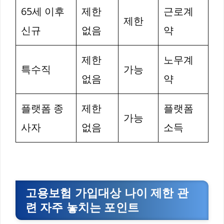
65세 이후
제한
근로계
제한
신규
없음
약
제한
노무계
특수직
가능
없음
약
플랫폼 종
제한
플랫폼
가능
사자
없음
소득
고용보험 가입대상 나이 제한 관
련 자주 놓치는 포인트