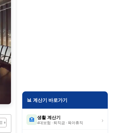
📊 계산기 바로가기
생활 계산기
›
🏥
4대보험 · 퇴직금 · 육아휴직