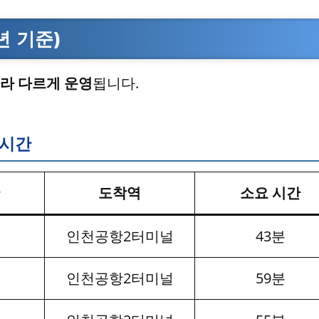
년 기준)
라 다르게 운영
됩니다.
 시간
도착역
소요 시간
인천공항2터미널
43분
인천공항2터미널
59분