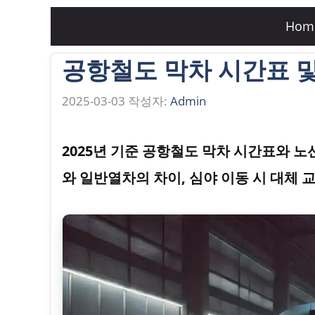
컨
Hom
텐
공항철도 막차 시간표 및
츠
로
2025-03-03
작성자:
Admin
건
너
2025년 기준 공항철도 막차 시간표와 노
뛰
와 일반열차의 차이, 심야 이동 시 대체
기