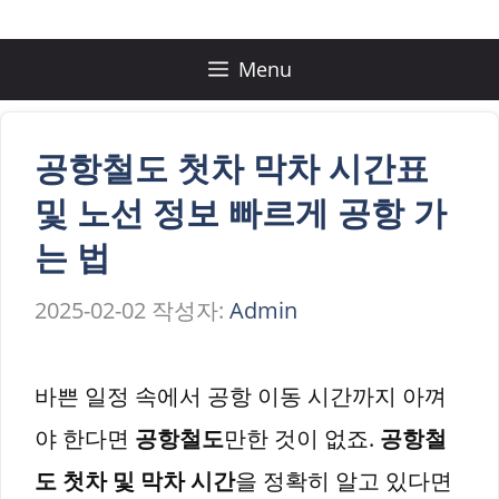
컨
텐
Menu
츠
로
공항철도 첫차 막차 시간표
건
및 노선 정보 빠르게 공항 가
너
는 법
뛰
2025-02-02
작성자:
Admin
기
바쁜 일정 속에서 공항 이동 시간까지 아껴
야 한다면
공항철도
만한 것이 없죠.
공항철
도 첫차 및 막차 시간
을 정확히 알고 있다면