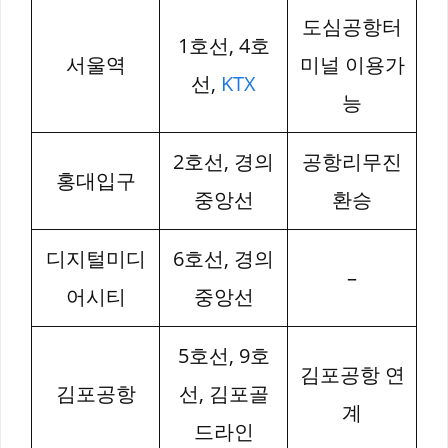
도심공항터
1호선, 4호
서울역
미널 이용가
선,
KTX
능
2호선, 경의
공항리무진
홍대입구
중앙선
환승
디지털미디
6호선, 경의
–
어시티
중앙선
5호선, 9호
김포공항 연
김포공항
선, 김포골
계
드라인