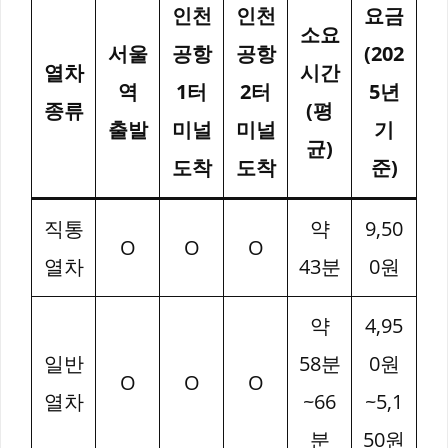
인천
인천
요금
소요
서울
공항
공항
(202
열차
시간
역
1터
2터
5년
종류
(평
출발
미널
미널
기
균)
도착
도착
준)
직통
약
9,50
O
O
O
열차
43분
0원
약
4,95
일반
58분
0원
O
O
O
열차
~66
~5,1
분
50원