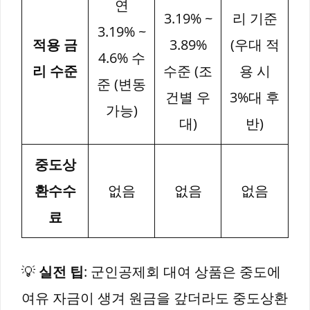
연
3.19% ~
리 기준
3.19% ~
적용 금
3.89%
(우대 적
4.6% 수
리 수준
수준 (조
용 시
준 (변동
건별 우
3%대 후
가능)
대)
반)
중도상
환수수
없음
없음
없음
료
💡
실전 팁
: 군인공제회 대여 상품은 중도에
여유 자금이 생겨 원금을 갚더라도 중도상환