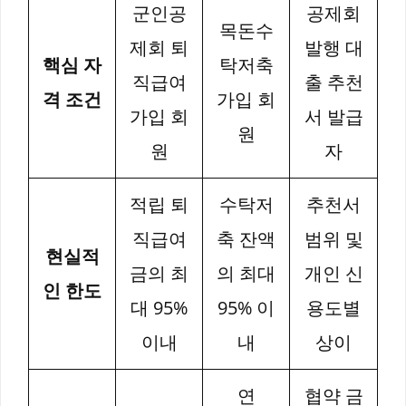
군인공
공제회
목돈수
제회 퇴
발행 대
핵심 자
탁저축
직급여
출 추천
격 조건
가입 회
가입 회
서 발급
원
원
자
적립 퇴
수탁저
추천서
직급여
축 잔액
범위 및
현실적
금의 최
의 최대
개인 신
인 한도
대 95%
95% 이
용도별
이내
내
상이
연
협약 금