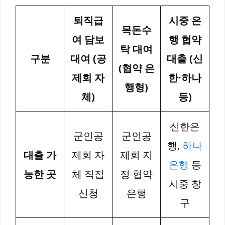
퇴직급
시중 은
목돈수
여 담보
행 협약
탁 대여
구분
대여 (공
대출 (신
(협약 은
제회 자
한·하나
행형)
체)
등)
신한은
군인공
군인공
행,
하나
대출 가
제회 자
제회 지
은행
등
능한 곳
체 직접
정 협약
시중 창
신청
은행
구