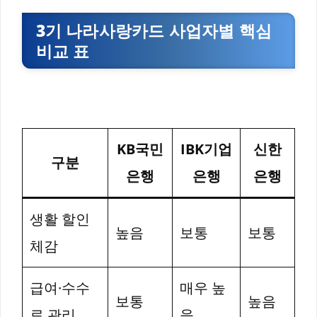
3기 나라사랑카드 사업자별 핵심
비교 표
KB국민
IBK기업
신한
구분
은행
은행
은행
생활 할인
높음
보통
보통
체감
급여·수수
매우 높
보통
높음
료 관리
음