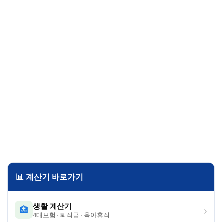
📊 계산기 바로가기
생활 계산기
›
🏥
4대보험 · 퇴직금 · 육아휴직