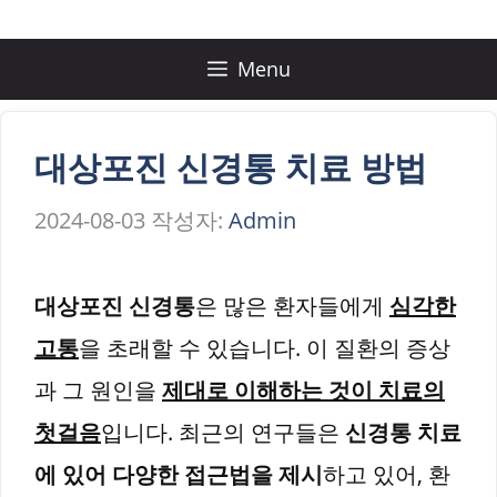
컨
텐
Menu
츠
로
대상포진 신경통 치료 방법
건
2024-08-03
작성자:
Admin
너
뛰
대상포진 신경통
은 많은 환자들에게
심각한
기
고통
을 초래할 수 있습니다. 이 질환의 증상
과 그 원인을
제대로 이해하는 것이 치료의
첫걸음
입니다. 최근의 연구들은
신경통 치료
에 있어 다양한 접근법을 제시
하고 있어, 환