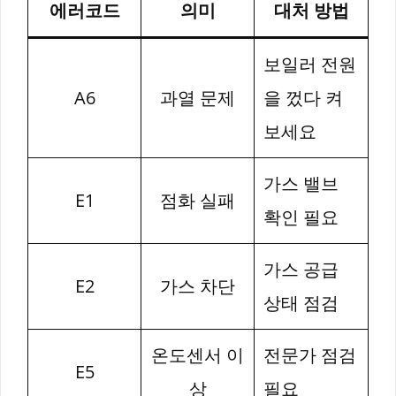
에러코드
의미
대처 방법
보일러 전원
A6
과열 문제
을 껐다 켜
보세요
가스 밸브
E1
점화 실패
확인 필요
가스 공급
E2
가스 차단
상태 점검
온도센서 이
전문가 점검
E5
상
필요