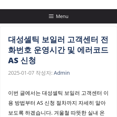
컨
텐
Menu
츠
로
대성셀틱 보일러 고객센터 전
건
화번호 운영시간 및 에러코드
너
AS 신청
뛰
2025-01-07
작성자:
Admin
기
이번 글에서는 대성셀틱 보일러 고객센터 이
용 방법부터 AS 신청 절차까지 자세히 알아
보도록 하겠습니다. 겨울철 따뜻한 실내 온