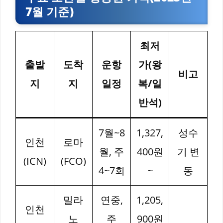
7월 기준)
최저
출발
도착
운항
가(왕
비고
지
지
일정
복/일
반석)
7월~8
1,327,
성수
인천
로마
월, 주
400원
기 변
(ICN)
(FCO)
4~7회
~
동
밀라
연중,
1,205,
인천
노
주
900원