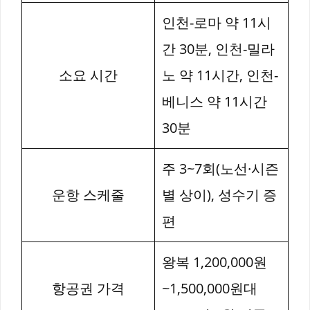
인천-로마 약 11시
간 30분, 인천-밀라
소요 시간
노 약 11시간, 인천-
베니스 약 11시간
30분
주 3~7회(노선·시즌
운항 스케줄
별 상이), 성수기 증
편
왕복 1,200,000원
항공권 가격
~1,500,000원대