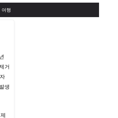
여행
법
6년
 제거
 자
 발생
실제