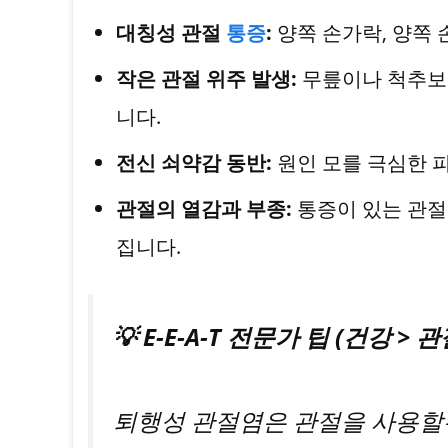
대칭성 관절
통증
:
양쪽 손가락, 양쪽 
작은 관절 위주 발생:
무릎이나 척추보다
니다.
전신 쇠약감 동반:
원인 모를 극심한 피
관절의 열감과 부종:
통증이 있는 관절
집니다.
💡 E-E-A-T 전문가 팁 (건강 > 
퇴행성 관절염은 관절을 사용할