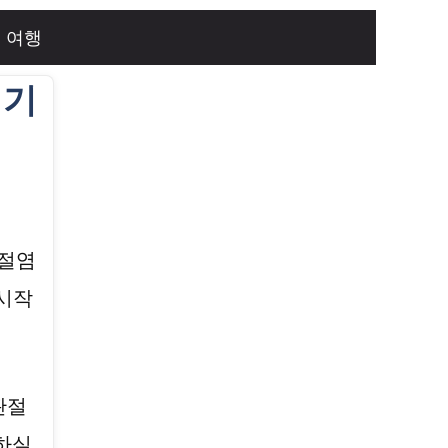
여행
시기
관절염
 시작
관절
하실