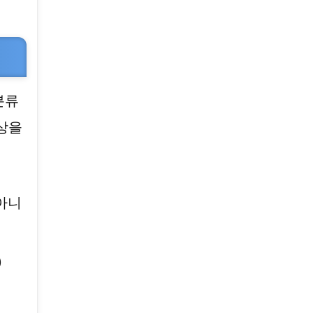
분류
상을
] 아니
)