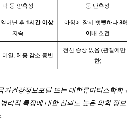
락 등 양측성
등 단측성
 일어난 후
1시간 이상
아침에 잠시 뻣뻣하나
3
지속
이내
호전
전신 증상 없음 (관절에만
 미열, 체중 감소 동반
한)
국가건강정보포털 또는 대한류마티스학회 
병리적 특징에 대한 신뢰도 높은 의학 정보
.