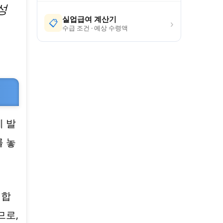
성
실업급여 계산기
›
📋
수급 조건 · 예상 수령액
 발
 놓
생합
므로,