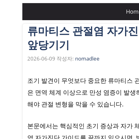
컨
Hom
텐
류마티스 관절염 자가진
츠
로
앞당기기
건
2026-06-09
작성자:
nomadlee
너
뛰
조기 발견이 무엇보다 중요한 류마티스 
기
은 면역 체계 이상으로 만성 염증이 발생
해야 관절 변형을 막을 수 있습니다.
본문에서는 핵심적인 초기 증상과 자가 
염 자가진단 가이드를 끝까지 읽으시면,