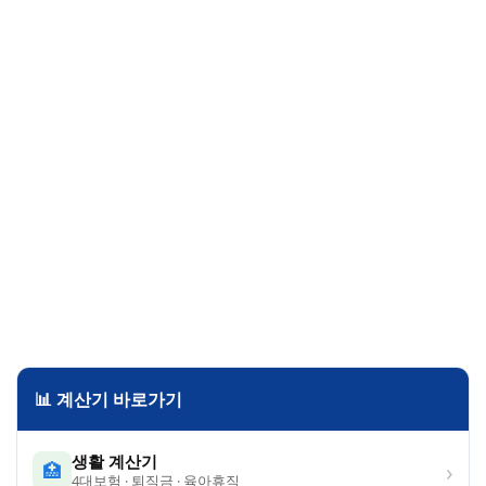
📊 계산기 바로가기
생활 계산기
›
🏥
4대보험 · 퇴직금 · 육아휴직