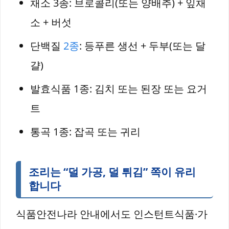
채소 3종: 브로콜리(또는 양배추) + 잎채
소 + 버섯
단백질
2종
: 등푸른 생선 + 두부(또는 달
걀)
발효식품 1종: 김치 또는 된장 또는 요거
트
통곡 1종: 잡곡 또는 귀리
조리는 “덜 가공, 덜 튀김” 쪽이 유리
합니다
식품안전나라 안내에서도 인스턴트식품·가