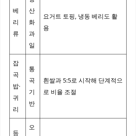
베
산
요거트 토핑, 냉동 베리도 활
리
화
용
류
과
일
잡
통
곡
곡
흰쌀과 5:5로 시작해 단계적으
밥·
기
로 비율 조절
귀
반
리
오
등