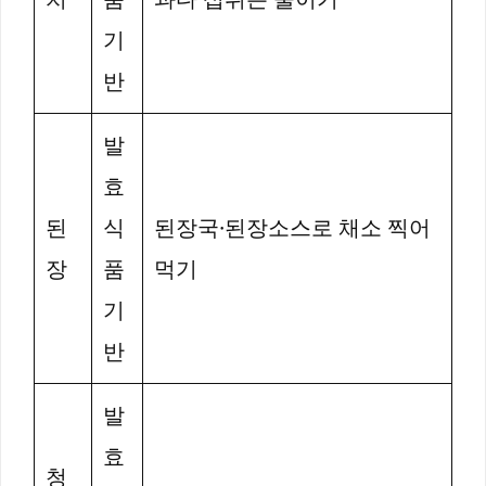
기
반
발
효
된
식
된장국·된장소스로 채소 찍어
장
품
먹기
기
반
발
효
청