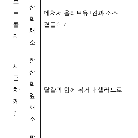
브
산
로
데쳐서 올리브유+견과 소스
화
콜
곁들이기
채
리
소
항
시
산
금
화
치·
달걀과 함께 볶거나 샐러드로
잎
케
채
일
소
항