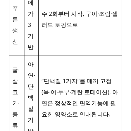
메
푸
가
주 2회부터 시작, 구이·조림·샐
른
3
러드 토핑으로
생
기
선
반
아
굴·
연·
살
“단백질 1가지”를 매끼 고정
단
코
(육·어·두부·계란 로테이션), 아
백
기·
연은 정상적인 면역기능에 필
질
콩
요한 영양소로 안내됩니다.
기
류
반