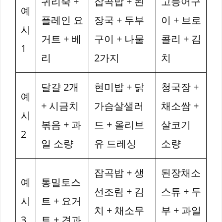
귀리죽 +
잡곡밥 + 된
고등어구
예
플레인 요
장국 + 두부
이 + 브로
시
거트 + 베
구이 + 나물
콜리 + 김
1
리
2가지
치
달걀 2개
현미밥 + 닭
청국장 +
예
+ 시금치
가슴살샐러
채소쌈 +
시
볶음 + 과
드 + 올리브
살코기
2
일 소량
유 드레싱
소량
잡곡밥 + 생
된장채소
예
통밀토스
선조림 + 김
스튜 + 두
시
트 + 요거
치 + 채소무
부 + 과일
3
트 + 견과