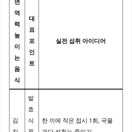
면
역
대
력
표
높
포
실전 섭취 아이디어
이
인
는
트
음
식
발
효
김
식
한 끼에 작은 접시 1회, 국물
치
품
과다 섭취는 줄이기