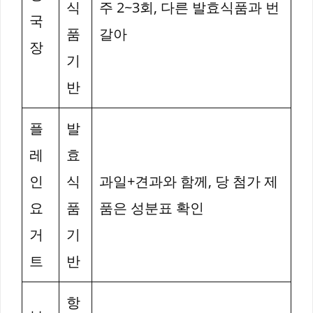
식
주 2~3회, 다른 발효식품과 번
국
품
갈아
장
기
반
플
발
레
효
인
식
과일+견과와 함께, 당 첨가 제
요
품
품은 성분표 확인
거
기
트
반
항