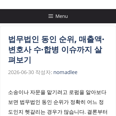
컨
텐
Menu
츠
로
법무법인 동인 순위, 매출액·
건
변호사 수·합병 이슈까지 살
너
펴보기
뛰
2026-06-30
작성자:
nomadlee
기
소송이나 자문을 맡기려고 로펌을 알아보다
보면 법무법인 동인 순위가 정확히 어느 정
도인지 헷갈리는 경우가 많습니다. 결론부터