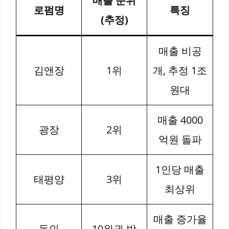
매출 순위
로펌명
특징
(추정)
매출 비공
김앤장
1위
개, 추정 1조
원대
매출 4000
광장
2위
억원 돌파
1인당 매출
태평양
3위
최상위
매출 증가율
동인
10위권 밖