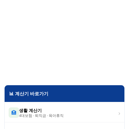
📊 계산기 바로가기
생활 계산기
›
🏥
4대보험 · 퇴직금 · 육아휴직