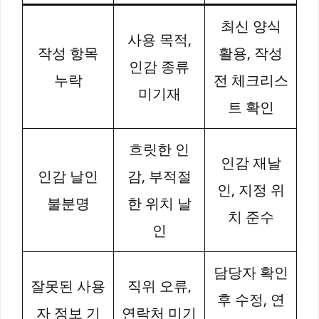
최신 양식
사용 목적,
작성 항목
활용, 작성
인감 종류
누락
전 체크리스
미기재
트 확인
흐릿한 인
인감 재날
인감 날인
감, 부적절
인, 지정 위
불분명
한 위치 날
치 준수
인
담당자 확인
잘못된 사용
직위 오류,
후 수정, 연
자 정보 기
연락처 미기