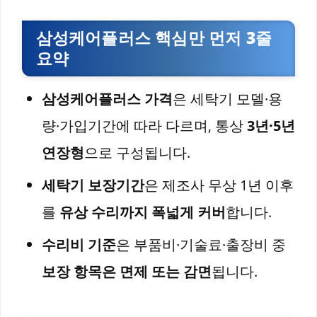
삼성케어플러스 핵심만 먼저 3줄
요약
삼성케어플러스 가격
은 세탁기 모델·용
량·가입기간에 따라 다르며, 통상
3년·5년
연장형
으로 구성됩니다.
세탁기 보장기간
은 제조사 무상 1년 이후
를
유상 수리까지 폭넓게 커버
합니다.
수리비 기준
은 부품비·기술료·출장비 중
보장 항목은 면제 또는 감면
됩니다.