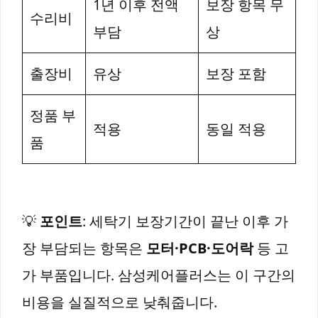
1년 이후 전액
보장 항목 무
수리비
부담
상
출장비
유상
보장 포함
정품 부
적용
동일 적용
품
💡
포인트
: 세탁기 보장기간이 끝난 이후 가
장 부담되는 항목은
모터·PCB·도어락
등 고
가 부품입니다. 삼성케어플러스는 이 구간의
비용을 실질적으로 낮춰줍니다.