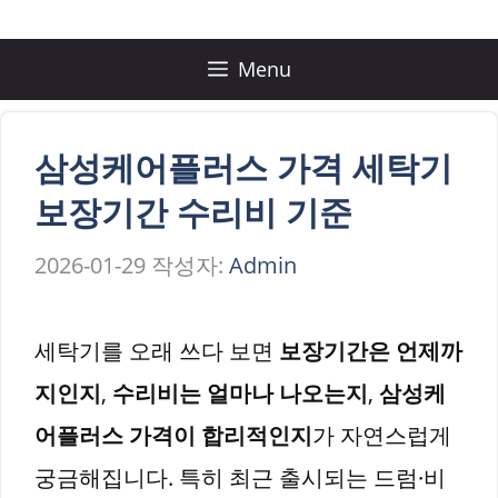
컨
텐
Menu
츠
로
삼성케어플러스 가격 세탁기
건
보장기간 수리비 기준
너
2026-01-29
작성자:
Admin
뛰
기
세탁기를 오래 쓰다 보면
보장기간은 언제까
지인지
,
수리비는 얼마나 나오는지
,
삼성케
어플러스 가격이 합리적인지
가 자연스럽게
궁금해집니다. 특히 최근 출시되는 드럼·비