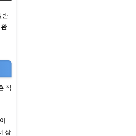
일반
 완
촌 직
산이
서 상