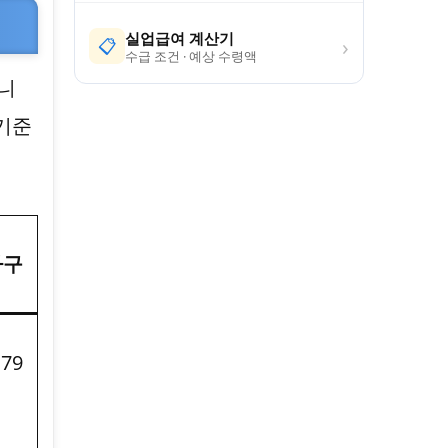
실업급여 계산기
›
📋
수급 조건 · 예상 수령액
니
 기준
가구
,79