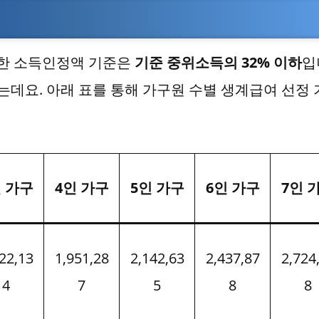
 위한 소득인정액 기준은
기준 중위소득의 32% 이하
입
는데요. 아래 표를 통해 가구원 수별 생계급여 선정
인 가구
4인 가구
5인 가구
6인 가구
7인 
22,13
1,951,28
2,142,63
2,437,87
2,724
4
7
5
8
8