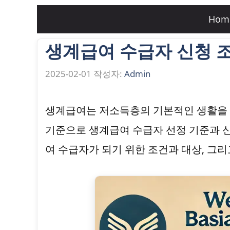
컨
Hom
텐
생계급여 수급자 신청 조
츠
로
2025-02-01
작성자:
Admin
건
너
생계급여는 저소득층의 기본적인 생활을 보
뛰
기준으로 생계급여 수급자 선정 기준과 
기
여 수급자가 되기 위한 조건과 대상, 그