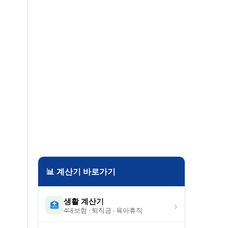
📊 계산기 바로가기
생활 계산기
›
🏥
4대보험 · 퇴직금 · 육아휴직