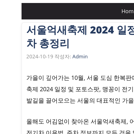
컨
Hom
텐
서울억새축제 2024 일정
츠
로
차 총정리
건
2024-10-19
작성자:
Admin
너
뛰
가을이 깊어가는 10월, 서울 도심 한복
기
축제 2024 일정 및 포토스팟, 맹꽁이 
발길을 끌어모으는 서울의 대표적인 가을
올해도 어김없이 찾아온 서울억새축제, 어
전기차 이용법, 주차 정보까지 모든 것을