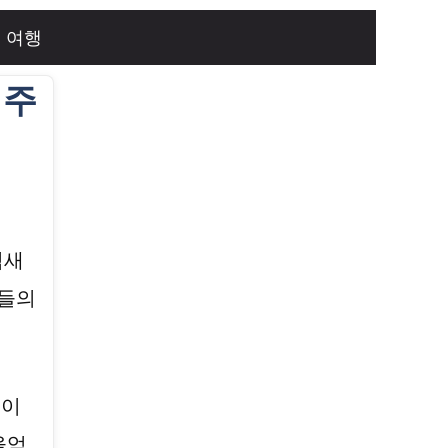
여행
 주
억새
민들의
꽁이
울억