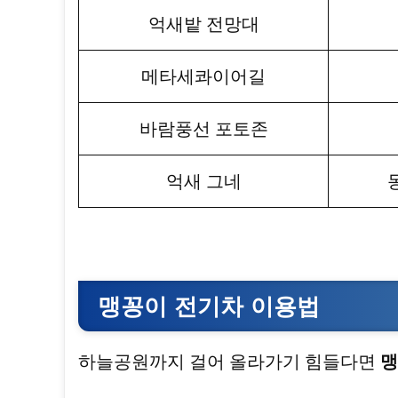
억새밭 전망대
메타세콰이어길
바람풍선 포토존
억새 그네
맹꽁이 전기차 이용법
하늘공원까지 걸어 올라가기 힘들다면
맹