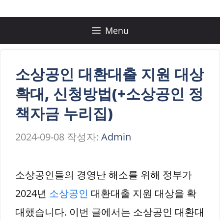
컨
텐
Menu
츠
로
소상공인 대환대출 지원 대상
건
확대, 신청방법(+소상공인 정
너
책자금 누리집)
뛰
2024-09-08
작성자:
Admin
기
소상공인들의 경영난 해소를 위해 정부가
2024년
소상공인
대환대출 지원 대상을 확
대했습니다. 이번 글에서는 소상공인 대환대