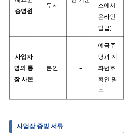
무서
스에서
증명원
온라인
발급)
예금주
사업자
명과 계
명의 통
본인
–
좌번호
장 사본
확인 필
수
사업장 증빙 서류