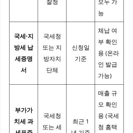
찰청
모두 가
능
체납 여
국세·지
국세청
부 확인
방세 납
또는 지
신청일
용 (온라
세증명
방자치
기준
인 발급
서
단체
가능)
매출 규
모 확인
부가가
국세청
용 (국세
치세 과
최근 1
또는 세
청 홈택
세표준
년 기준