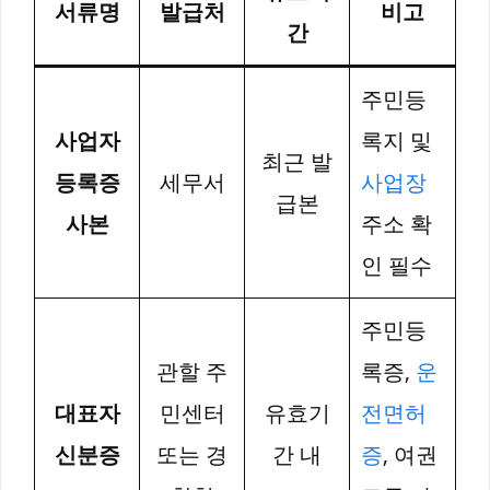
서류명
발급처
비고
간
주민등
사업자
록지 및
최근 발
등록증
세무서
사업장
급본
사본
주소 확
인 필수
주민등
관할 주
록증,
운
대표자
민센터
유효기
전면허
신분증
또는 경
간 내
증
, 여권