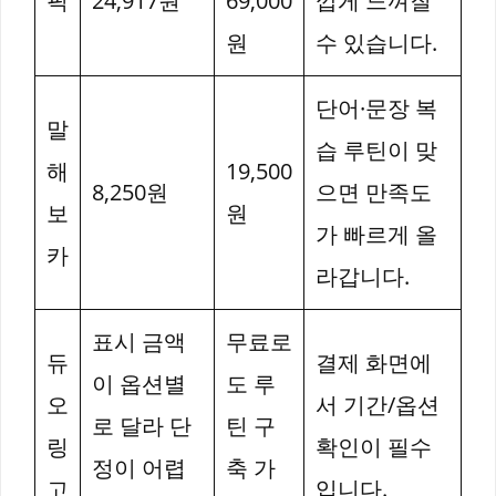
픽
24,917원
69,000
깝게 느껴질
원
수 있습니다.
단어·문장 복
말
습 루틴이 맞
해
19,500
8,250원
으면 만족도
보
원
가 빠르게 올
카
라갑니다.
표시 금액
무료로
듀
결제 화면에
이 옵션별
도 루
오
서 기간/옵션
로 달라 단
틴 구
링
확인이 필수
정이 어렵
축 가
고
입니다.