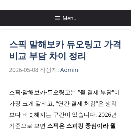
컨
텐
Menu
츠
로
스픽 말해보카 듀오링고 가격
건
비교 부담 차이 정리
너
2026-05-08
작성자:
Admin
뛰
기
스픽·말해보카·듀오링고는 “월 결제 부담”이
가장 크게 갈리고, “연간 결제 체감”은 생각
보다 비슷해지는 구간이 있습니다. 2026년
기준으로 보면
스픽은 스피킹 중심이라 월