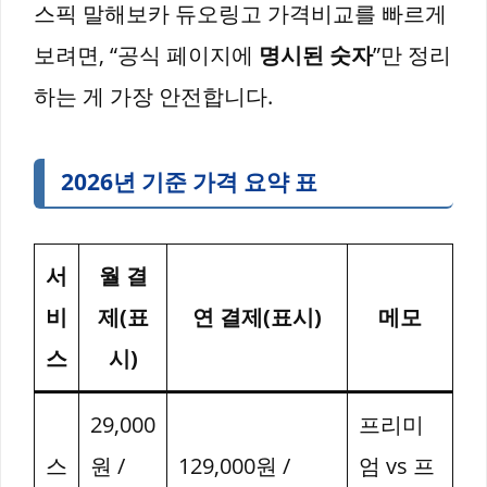
스픽 말해보카 듀오링고 가격비교를 빠르게
보려면, “공식 페이지에
명시된 숫자
”만 정리
하는 게 가장 안전합니다.
2026년 기준 가격 요약 표
서
월 결
비
제(표
연 결제(표시)
메모
스
시)
29,000
프리미
스
원 /
129,000원 /
엄 vs 프