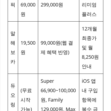
픽
69,000
299,000원
리미엄
원
플러스
12개월
말
최종가
해
19,500
99,000원(웹 결
및 월
보
원
제 혜택 반영)
8,250원
카
안내
Super
iOS 앱
듀
(무료
66,900~100,000
내 구입
오
시작
원, Family
항목에
링
가능)
129,000원, Max
복수 금