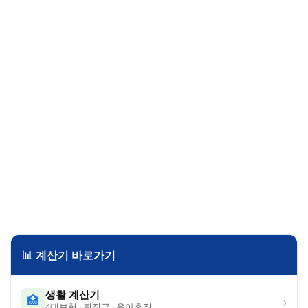
📊 계산기 바로가기
생활 계산기
›
🏥
4대보험 · 퇴직금 · 육아휴직