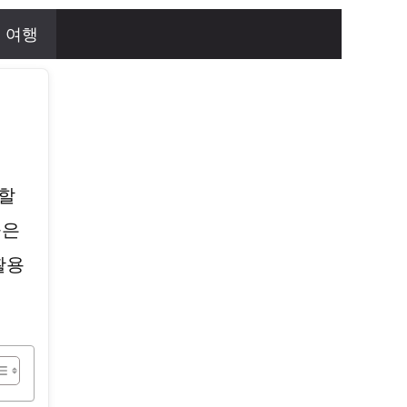
여행
할
늘은
활용