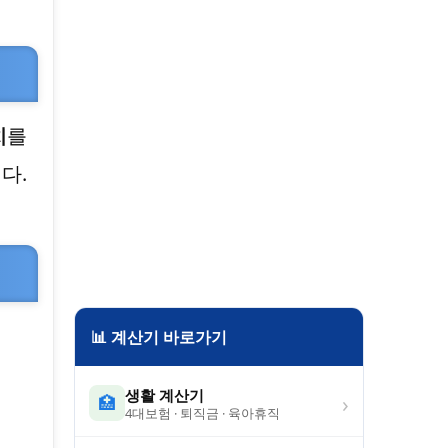
치
를
다.
📊 계산기 바로가기
생활 계산기
›
🏥
4대보험 · 퇴직금 · 육아휴직