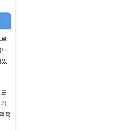
프로
입니
되었
 도
 기
 적용