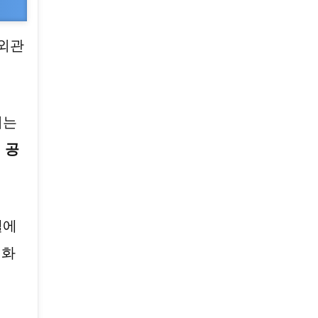
 외관
서는
대
공
델에
변화