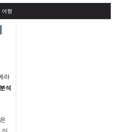
여행
시
카메라
 분석
은
 이