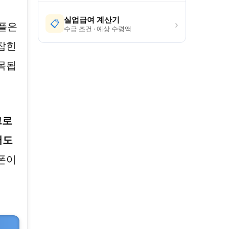
실업급여 계산기
›
📋
애플은
수급 조건 · 예상 수령액
잡힌
목됩
크로
서도
이폰이