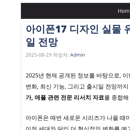
컨
Hom
텐
아이폰17 디자인 실물 
츠
로
일 전망
건
2025-08-29
작성자:
Admin
너
뛰
2025년 현재 공개된 정보를 바탕으로, 
기
변화, 최신 기능, 그리고 출시일 전망까
가, 애플 관련 전문 리서치 자료
를 종합해
아이폰은 매번 새로운 시리즈가 나올 때마
이전 세대와 달리 더 혁신적인 변화를 예