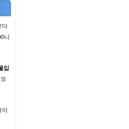
보다
00니
몰입
 모
마이