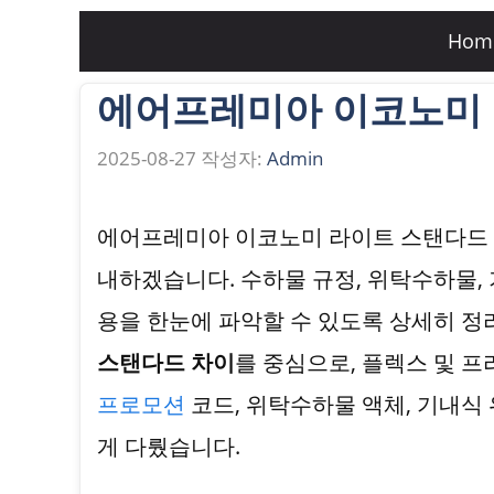
컨
Hom
텐
에어프레미아 이코노미 
츠
로
2025-08-27
작성자:
Admin
건
너
에어프레미아 이코노미 라이트 스탠다드 차
뛰
내하겠습니다. 수하물 규정, 위탁수하물, 
기
용을 한눈에 파악할 수 있도록 상세히 정
스탠다드 차이
를 중심으로, 플렉스 및 프
프로모션
코드, 위탁수하물 액체, 기내식
게 다뤘습니다.