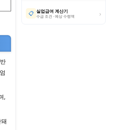
실업급여 계산기
›
📋
수급 조건 · 예상 수령액
 반
 엄
며,
한돼