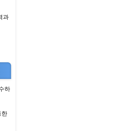
격과
 수하
통한