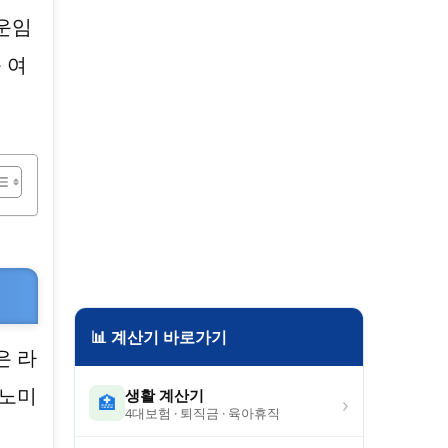
운임
 여
📊 계산기 바로가기
은 라
코노미
생활 계산기
›
🏥
4대보험 · 퇴직금 · 육아휴직