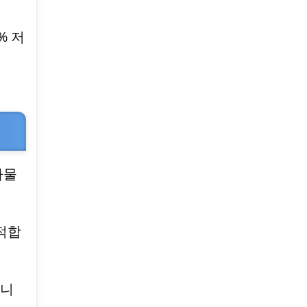
% 저
하물
적합
립니