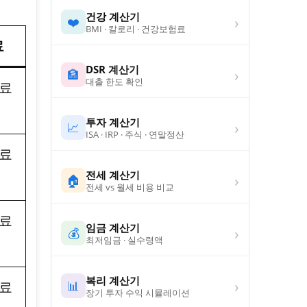
건강 계산기
›
❤️
BMI · 칼로리 · 건강보험료
료
DSR 계산기
›
🏦
대출 한도 확인
수료
투자 계산기
›
📈
ISA · IRP · 주식 · 연말정산
수료
전세 계산기
›
🏠
전세 vs 월세 비용 비교
수료
임금 계산기
›
💰
최저임금 · 실수령액
복리 계산기
›
📊
수료
장기 투자 수익 시뮬레이션