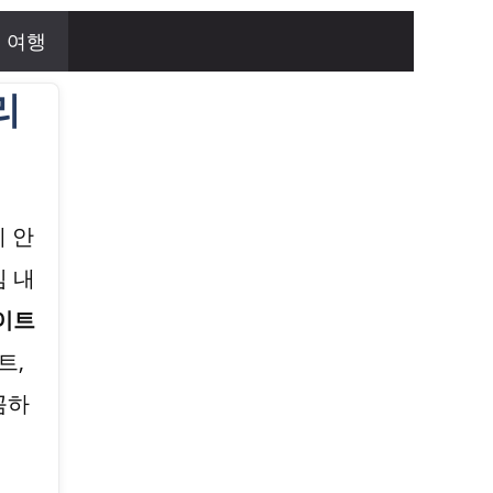
여행
리
 안
 내
이트
트,
꼼하