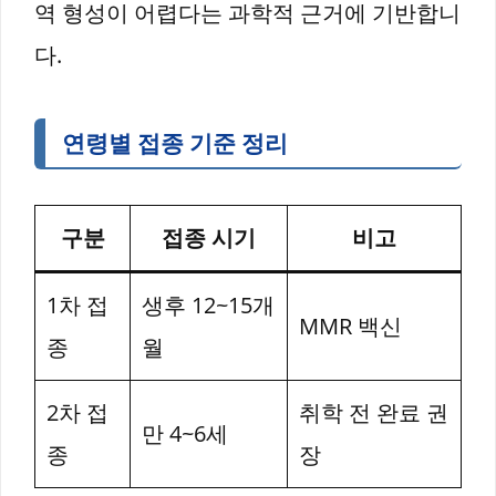
역 형성이 어렵다는 과학적 근거에 기반합니
다.
연령별 접종 기준 정리
구분
접종 시기
비고
1차 접
생후 12~15개
MMR 백신
종
월
2차 접
취학 전 완료 권
만 4~6세
종
장