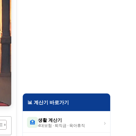
📊 계산기 바로가기
생활 계산기
›
🏥
4대보험 · 퇴직금 · 육아휴직