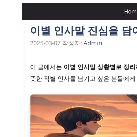
컨
Hom
텐
이별 인사말 진심을 담
츠
로
2025-03-07
작성자:
Admin
건
너
이 글에서는
이별 인사말 상황별로 정리
뛰
뜻한 작별 인사를 남기고 싶은 분들에게 
기