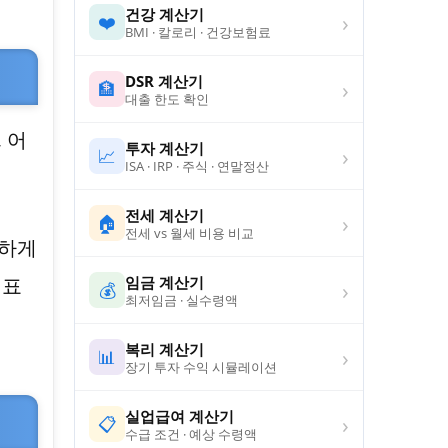
건강 계산기
›
❤️
BMI · 칼로리 · 건강보험료
DSR 계산기
›
🏦
대출 한도 확인
 어
투자 계산기
›
📈
ISA · IRP · 주식 · 연말정산
전세 계산기
›
🏠
전세 vs 월세 비용 비교
중하게
임금 계산기
 표
›
💰
최저임금 · 실수령액
복리 계산기
›
📊
장기 투자 수익 시뮬레이션
실업급여 계산기
›
📋
수급 조건 · 예상 수령액