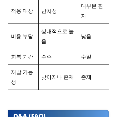
대부분 환
적용 대상
난치성
자
상대적으로 높
비용 부담
낮음
음
회복 기간
수주
수일
재발 가능
낮아지나 존재
존재
성
Q&A (FAQ)