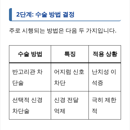
2단계: 수술 방법 결정
주로 시행되는 방법은 다음 두 가지입니다.
수술 방법
특징
적용 상황
반고리관 차
어지럼 신호
난치성 이
단술
차단
석증
선택적 신경
신경 전달
극히 제한
차단술
억제
적