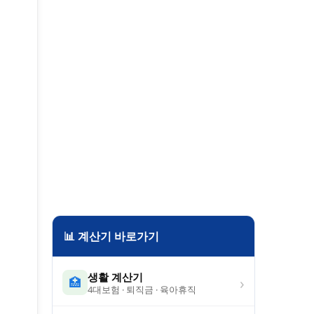
📊 계산기 바로가기
생활 계산기
›
🏥
4대보험 · 퇴직금 · 육아휴직