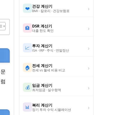
건강 계산기
›
❤️
BMI · 칼로리 · 건강보험료
DSR 계산기
›
🏦
대출 한도 확인
투자 계산기
›
📈
ISA · IRP · 주식 · 연말정산
전세 계산기
›
🏠
전세 vs 월세 비용 비교
전문
그럼
임금 계산기
›
💰
최저임금 · 실수령액
복리 계산기
›
📊
장기 투자 수익 시뮬레이션