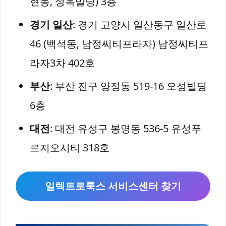
현동, 성옥빌딩) 3층
경기 일산
: 경기 고양시 일산동구 일산로
46 (백석동, 남정씨티프라자) 남정씨티프
라자3차 402호
부산
: 부산 진구 양정동 519-16 오성빌딩
6층
대전
: 대전 유성구 봉명동 536-5 유성푸
르지오시티 318호
일렉트로룩스 서비스센터 찾기