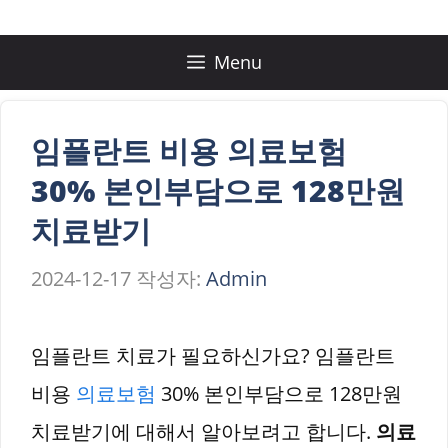
컨
텐
Menu
츠
로
임플란트 비용 의료보험
건
30% 본인부담으로 128만원
너
치료받기
뛰
2024-12-17
작성자:
Admin
기
임플란트 치료가 필요하신가요? 임플란트
비용
의료보험
30% 본인부담으로 128만원
치료받기에 대해서 알아보려고 합니다.
의료