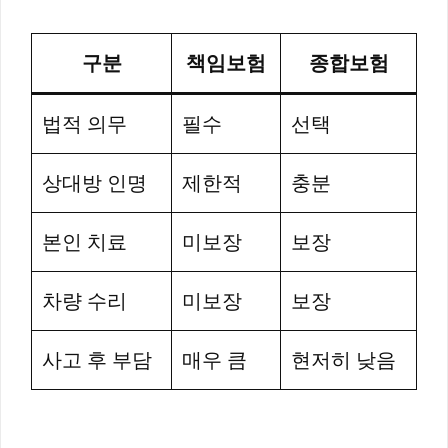
구분
책임보험
종합보험
법적 의무
필수
선택
상대방 인명
제한적
충분
본인 치료
미보장
보장
차량 수리
미보장
보장
사고 후 부담
매우 큼
현저히 낮음