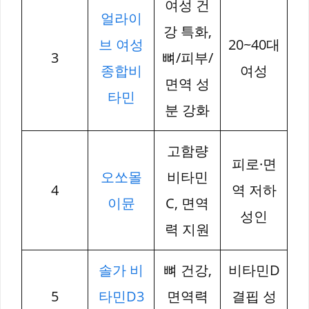
여성 건
얼라이
강 특화,
브 여성
20~40대
3
뼈/피부/
종합비
여성
면역 성
타민
분 강화
고함량
피로·면
오쏘몰
비타민
4
역 저하
이뮨
C, 면역
성인
력 지원
솔가 비
뼈 건강,
비타민D
5
타민D3
면역력
결핍 성