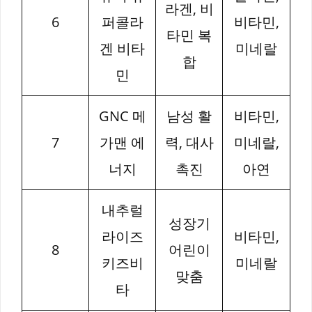
라겐, 비
6
퍼콜라
비타민,
타민 복
겐 비타
미네랄
합
민
GNC 메
남성 활
비타민,
7
가맨 에
력, 대사
미네랄,
너지
촉진
아연
내추럴
성장기
라이즈
비타민,
8
어린이
키즈비
미네랄
맞춤
타