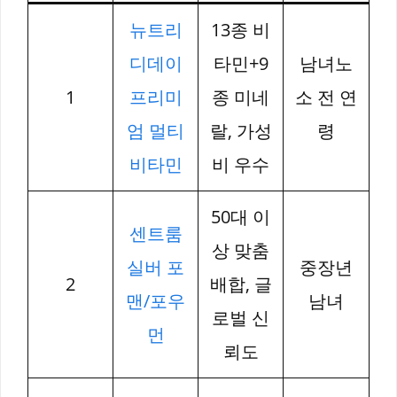
뉴트리
13종 비
디데이
타민+9
남녀노
1
프리미
종 미네
소 전 연
엄 멀티
랄, 가성
령
비타민
비 우수
50대 이
센트룸
상 맞춤
실버 포
중장년
2
배합, 글
맨/포우
남녀
로벌 신
먼
뢰도