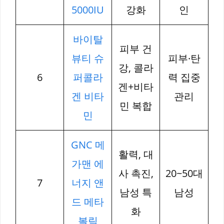
5000IU
강화
인
바이탈
피부 건
뷰티 슈
피부·탄
강, 콜라
6
퍼콜라
력 집중
겐+비타
겐 비타
관리
민 복합
민
GNC 메
활력, 대
가맨 에
사 촉진,
20~50대
7
너지 앤
남성 특
남성
드 메타
화
볼릭