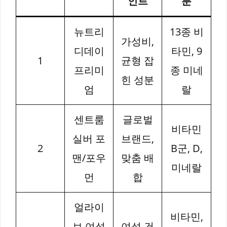
인트
분
뉴트리
13종 비
가성비,
디데이
타민, 9
1
균형 잡
프리미
종 미네
힌 성분
엄
랄
센트룸
글로벌
비타민
실버 포
브랜드,
2
B군, D,
맨/포우
맞춤 배
미네랄
먼
합
얼라이
비타민,
브 여성
여성 건