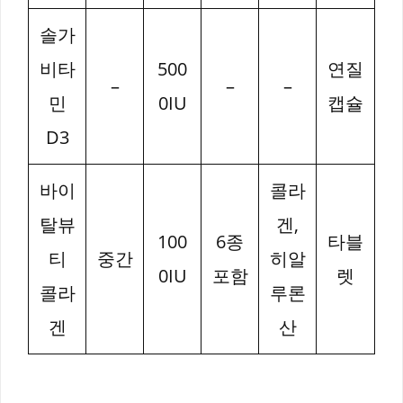
솔가
비타
500
연질
–
–
–
민
0IU
캡슐
D3
바이
콜라
탈뷰
겐,
100
6종
타블
티
중간
히알
0IU
포함
렛
콜라
루론
겐
산