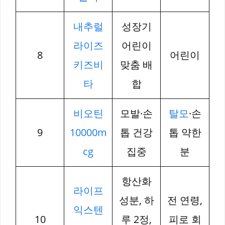
내추럴
성장기
라이즈
어린이
8
어린이
키즈비
맞춤 배
타
합
비오틴
모발·손
탈모
·손
9
10000m
톱 건강
톱 약한
cg
집중
분
항산화
라이프
성분, 하
전 연령,
익스텐
10
루 2정,
피로 회