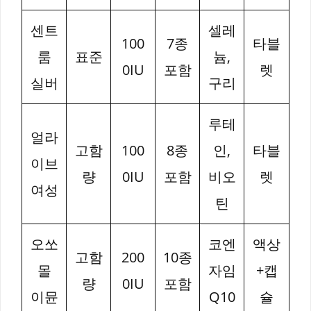
센트
셀레
100
7종
타블
룸
표준
늄,
0IU
포함
렛
실버
구리
루테
얼라
고함
100
8종
인,
타블
이브
량
0IU
포함
비오
렛
여성
틴
오쏘
코엔
액상
고함
200
10종
몰
자임
+캡
량
0IU
포함
이뮨
Q10
슐