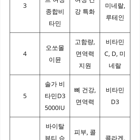
3
미네랄,
종합비
강 특화
루테인
타민
고함량,
비타민
오쏘몰
4
면역력
C, D, 미
이뮨
지원
네랄
솔가 비
뼈 건강,
비타민
5
타민D3
면역력
D3
5000IU
바이탈
피부, 콜
뷰티 슈
콜라겐,