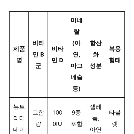
미네
랄
비타
(아
항산
제품
비타
복용
민 B
연,
화
명
민 D
형태
군
마그
성분
네슘
등)
뉴트
셀레
고함
100
9종
타블
리디
늄,
량
0IU
포함
렛
데이
아연