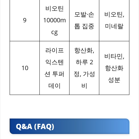
비오틴
모발·손
비오틴,
9
10000m
톱 집중
미네랄
cg
라이프
항산화,
비타민,
익스텐
하루 2
10
항산화
션 투퍼
정, 가성
성분
데이
비
Q&A (FAQ)