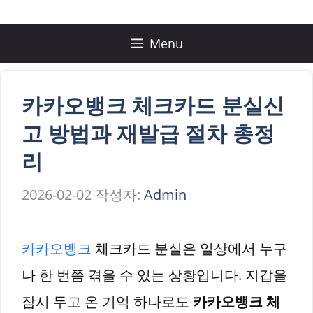
컨
텐
Menu
츠
로
카카오뱅크 체크카드 분실신
건
고 방법과 재발급 절차 총정
너
리
뛰
2026-02-02
작성자:
Admin
기
카카오뱅크
체크카드 분실은 일상에서 누구
나 한 번쯤 겪을 수 있는 상황입니다. 지갑을
잠시 두고 온 기억 하나로도
카카오뱅크 체