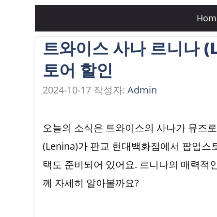
컨
Hom
텐
트와이스 사나 르니나 (L
츠
로
토어 할인
건
2024-10-17
작성자:
Admin
너
뛰
오늘의 소식은 트와이스의 사나가 뮤즈로
기
(Lenina)가 판교 현대백화점에서 팝업
택도 준비되어 있어요. 르니나의 매력적인
께 자세히 알아볼까요?