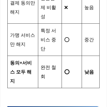
결제 동의만
제 비활
❌
높음
해지
성
특정 서
가맹 서비스
비스 중
⭕
중간
만 해지
단
동의+서비
완전 철
스 모두 해
⭕
낮음
회
지