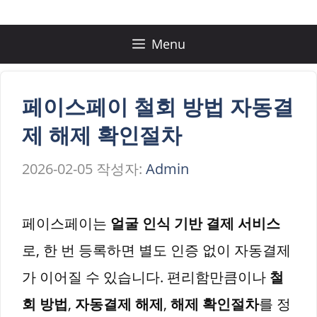
컨
텐
Menu
츠
로
페이스페이 철회 방법 자동결
건
제 해제 확인절차
너
2026-02-05
작성자:
Admin
뛰
기
페이스페이는
얼굴 인식 기반 결제 서비스
로, 한 번 등록하면 별도 인증 없이 자동결제
가 이어질 수 있습니다. 편리함만큼이나
철
회 방법
,
자동결제 해제
,
해제 확인절차
를 정