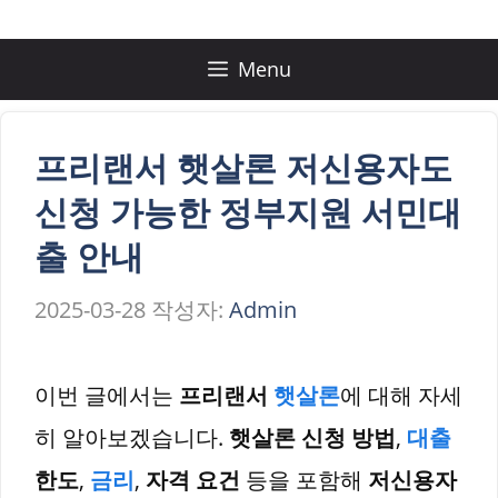
컨
텐
Menu
츠
로
프리랜서 햇살론 저신용자도
건
신청 가능한 정부지원 서민대
너
출 안내
뛰
2025-03-28
작성자:
Admin
기
이번 글에서는
프리랜서
햇살론
에 대해 자세
히 알아보겠습니다.
햇살론 신청 방법
,
대출
한도
,
금리
,
자격 요건
등을 포함해
저신용자