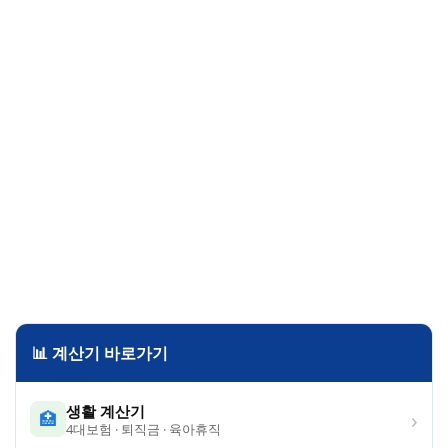
📊 계산기 바로가기
생활 계산기
›
🏥
4대보험 · 퇴직금 · 육아휴직