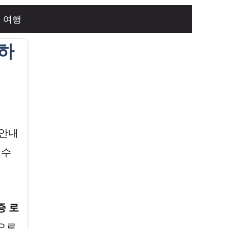
여행
하
안내
 수
증 로
으로