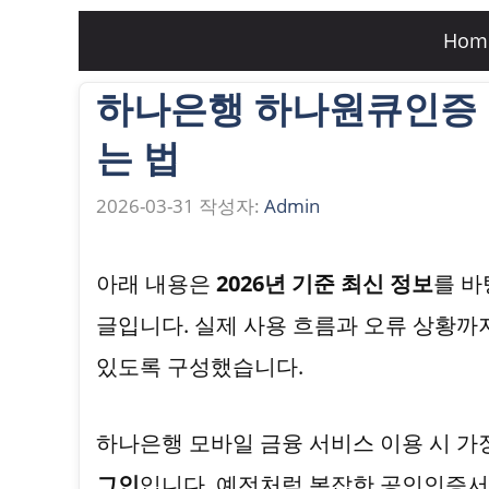
컨
Hom
텐
하나은행 하나원큐인증 
츠
로
는 법
건
2026-03-31
작성자:
Admin
너
뛰
아래 내용은
2026년 기준 최신 정보
를 
기
글입니다. 실제 사용 흐름과 오류 상황까
있도록 구성했습니다.
하나은행 모바일 금융 서비스 이용 시 가
그인
입니다. 예전처럼 복잡한 공인인증서