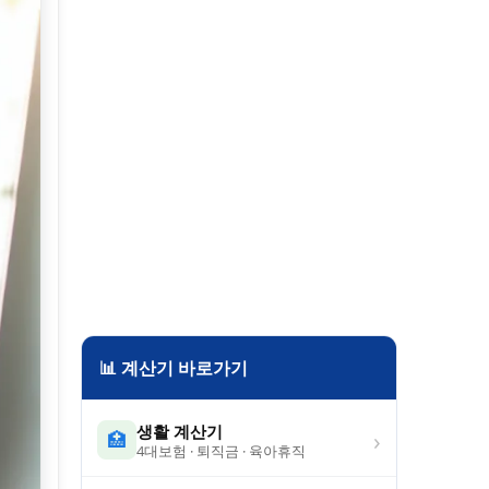
📊 계산기 바로가기
생활 계산기
›
🏥
4대보험 · 퇴직금 · 육아휴직