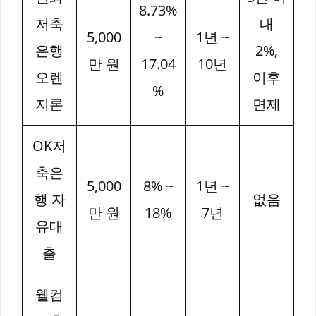
8.73%
저축
내
5,000
~
1년 ~
은행
2%,
만 원
17.04
10년
오렌
이후
%
지론
면제
OK저
축은
5,000
8% ~
1년 ~
행 자
없음
만 원
18%
7년
유대
출
웰컴