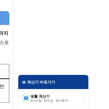
일까지
비스포
📊 계산기 바로가기
1번
생활 계산기
›
🏥
4대보험 · 퇴직금 · 육아휴직