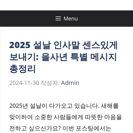
컨
텐
Menu
츠
로
2025 설날 인사말 센스있게
건
보내기: 을사년 특별 메시지
너
총정리
뛰
2024-11-30
작성자:
Admin
기
2025년 설날이 다가오고 있습니다. 새해를
맞이하여 소중한 사람들에게 따뜻한 마음을
전하고 싶으신가요? 이번 포스팅에서는