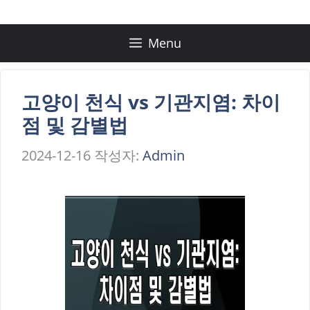
컨
텐
Menu
츠
로
고양이 천식 vs 기관지염: 차이
건
점 및 감별법
너
2024-12-16
작성자:
Admin
뛰
기